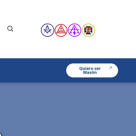
Quiero ser
Masón