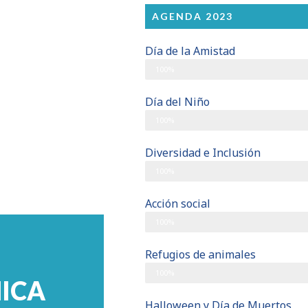
AGENDA 2023
Día de la Amistad
+15 Ositos Fezzy conmemorativos
100%
Día del Niño
Entrega de +100 Juguetes
100%
Diversidad e Inclusión
Donación a The Masonic Charity Founda
100%
Acción social
Foro de Biodiversidad: Especies Angular
100%
Refugios de animales
Croquetón de +100 kgs para perros y ga
100%
ICA
Halloween y Día de Muertos